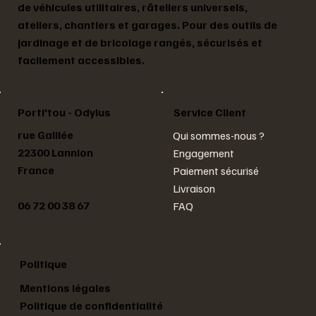
de véhicules utilitaires, râteliers universels,
ateliers, chantiers et garages. Pour des outils de
jardinage et de bricolage rangés, sécurisés et
facilement accessibles.
Service Client
Porti'tou - Odylus
rue Galilée
Qui sommes-nous ?
22300 Lannion
Engagement
France
Paiement sécurisé
Livraison
06 72 00 38 67
FAQ
Politique
Mentions légales
Politique de confidentialité