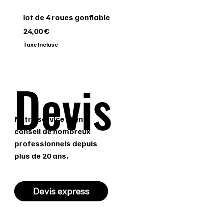
lot de 4 roues gonflable
Prix
24,00 €
Taxe Incluse
Pré-commande
Devis
Notre service client
conseil de nombreux
professionnels depuis
plus de 20 ans.
Devis express