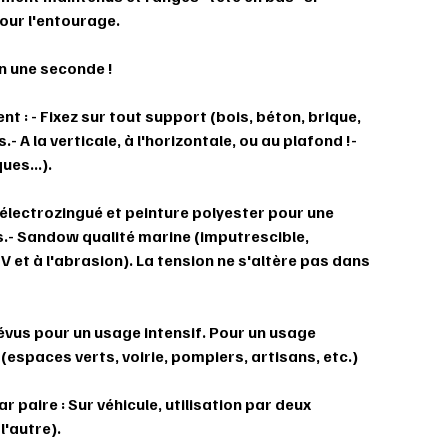
our l'entourage.
en une seconde !
nt : - Fixez sur tout support (bois, béton, brique,
ls.- A la verticale, à l'horizontale, ou au plafond !-
es...).
 électrozingué et peinture polyester pour une
s.- Sandow qualité marine (imputrescible,
 et à l'abrasion). La tension ne s'altère pas dans
révus pour un usage intensif. Pour un usage
espaces verts, voirie, pompiers, artisans, etc.)
r paire : Sur véhicule, utilisation par deux
l'autre).