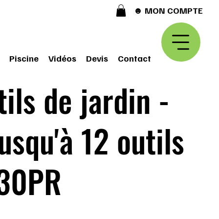
☻ MON COMPTE
Piscine
Vidéos
Devis
Contact
ils de jardin -
usqu'à 12 outils
X30PR