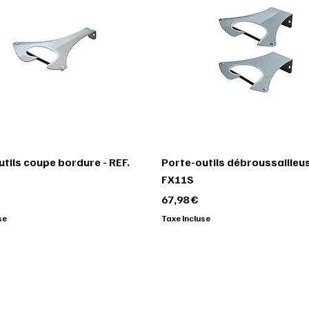
tils coupe bordure - REF.
Porte-outils débroussailleus
FX11S
Prix
67,98 €
se
Taxe Incluse