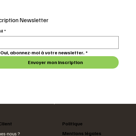
cription Newsletter
il
*
Oui, abonnez-moi à votre newsletter.
*
 - 1 à 2
Porte-outils ALU - camion benne - 5 à
Porte-outils ALU - 4 à 8 outils et
10 outils et accessoires - REF. FX50S
accessoires - REF. FX40S
Envoyer mon inscription
Prix
Prix
127,80 €
105,20 €
Taxe Incluse
Taxe Incluse
Client
Politique
Mentions légales
es-nous ?