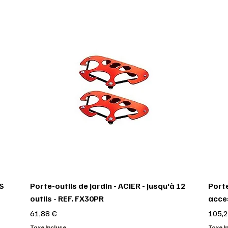
3S
Porte-outils de jardin - ACIER - jusqu'à 12
Porte
outils - REF. FX30PR
acces
Prix
Prix
61,88 €
105,2
Taxe Incluse
Taxe I