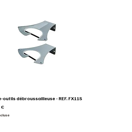
-outils débroussailleuse - REF. FX11S
 €
ncluse