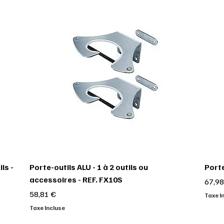
ls -
Porte-outils ALU - 1 à 2 outils ou
Porte
accessoires - REF. FX10S
Prix
67,98
Prix
58,81 €
Taxe I
Taxe Incluse