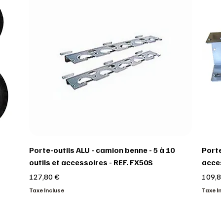
Porte-outils ALU - camion benne - 5 à 10
Porte
outils et accessoires - REF. FX50S
acce
Prix
Prix
127,80 €
109,8
Taxe Incluse
Taxe I