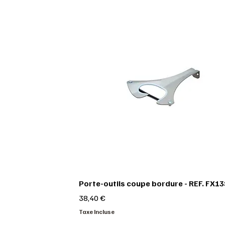
Porte-outils coupe bordure - REF. FX1
Prix
38,40 €
Taxe Incluse