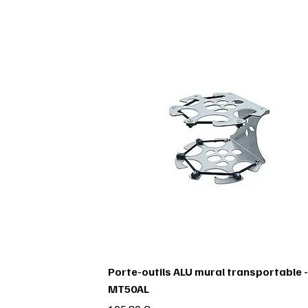
Porte-outils ALU mural transportable -
MT50AL
Prix