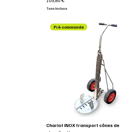
105,80 €
Taxe Incluse
Pré-commande
Chariot INOX transport cônes de