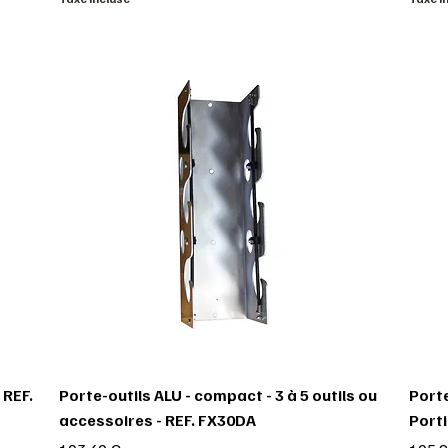
 REF.
Porte-outils ALU - compact - 3 à 5 outils ou
Porte
accessoires - REF. FX30DA
Porti
Prix
Prix