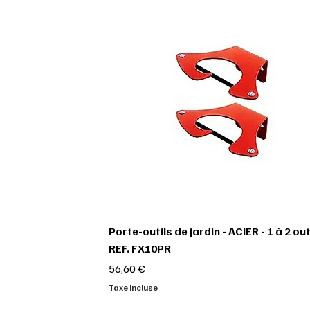
Porte-outils de jardin - ACIER - 1 à 2 outi
REF. FX10PR
Prix
56,60 €
Taxe Incluse