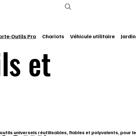
orte-Outils Pro
Chariots
Véhicule utilitaire
Jardin
ls et
tils universels réutilisables, fiables et polyvalents, pour l