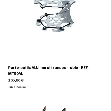
Porte-outils ALU mural transportable - REF.
MT50AL
Prix
105,80 €
Taxe Incluse