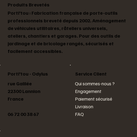
Produits Brevetés
Porti'tou : Fabrication française de porte-outils
professionnels breveté depuis 2002. Aménagement
de véhicules utilitaires, râteliers universels,
ateliers, chantiers et garages. Pour des outils de
jardinage et de bricolage rangés, sécurisés et
facilement accessibles.
Service Client
Porti'tou - Odylus
rue Galilée
Qui sommes-nous ?
22300 Lannion
Engagement
France
Paiement sécurisé
Livraison
06 72 00 38 67
FAQ