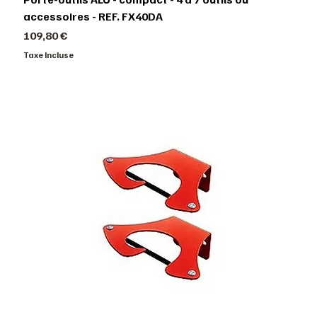
accessoires - REF. FX40DA
Prix
109,80 €
Taxe Incluse