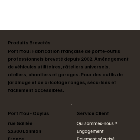
Produits Brevetés
Porti'tou : Fabrication française de porte-outils
professionnels breveté depuis 2002. Aménagement
de véhicules utilitaires, râteliers universels,
ateliers, chantiers et garages. Pour des outils de
jardinage et de bricolage rangés, sécurisés et
facilement accessibles.
Service Client
Porti'tou - Odylus
rue Galilée
Qui sommes-nous ?
22300 Lannion
Engagement
France
Paiement sécurisé